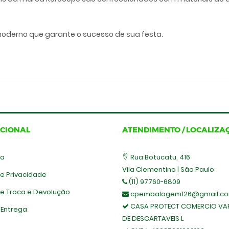
derno que garante o sucesso de sua festa.
UCIONAL
ATENDIMENTO / LOCALIZA
sa
Rua Botucatu, 416
Vila Clementino | São Paulo
de Privacidade
(11) 97760-6809
 de Troca e Devolução
cpembalagem126@gmail.c
CASA PROTECT COMERCIO VAR
 Entrega
DE DESCARTAVEIS L