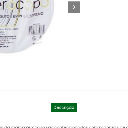
Descrição
eis da marca Kerocopo são confeccionados com materiais de al