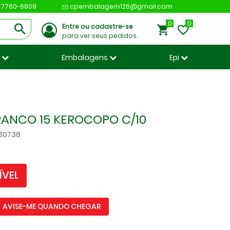
 97760-6809
cpembalagem126@gmail.com
0
Entre ou cadastre-se
para ver seus pedidos.
s
Embalagens
Epi
ANCO 15 KEROCOPO C/10
330738
ÍVEL
AVISE-ME QUANDO CHEGAR