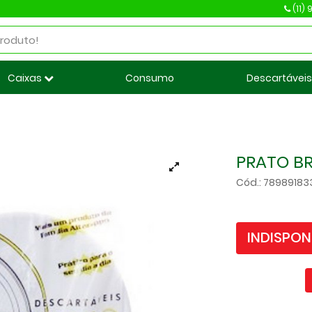
(11)
Caixas
Consumo
Descartávei
PRATO BR
Cód.: 7898918
INDISPON