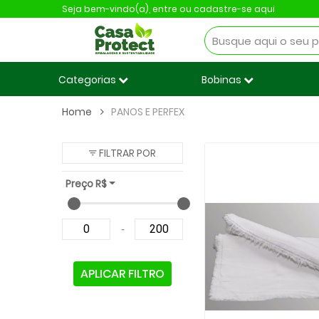
Seja bem-vindo(a),
entre ou cadastre-se aqui
Categorias
Bobinas
Home
PANOS E PERFEX
FILTRAR POR
Preço R$
-