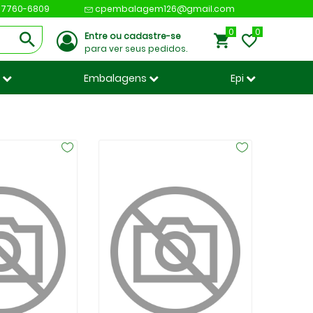
 97760-6809
cpembalagem126@gmail.com
0
Entre ou cadastre-se
para ver seus pedidos.
s
Embalagens
Epi