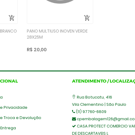
 BRANCO
PANO MULTIUSO INOVEN VERDE
28X25M
R$ 20,00
UCIONAL
ATENDIMENTO / LOCALIZA
sa
Rua Botucatu, 416
Vila Clementino | São Paulo
de Privacidade
(11) 97760-6809
 de Troca e Devolução
cpembalagem126@gmail.c
CASA PROTECT COMERCIO VAR
 Entrega
DE DESCARTAVEIS L