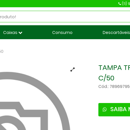
(11)
Caixas
Consumo
Descartávei
50
TAMPA T
C/50
Cód.: 7896979
SAIBA 