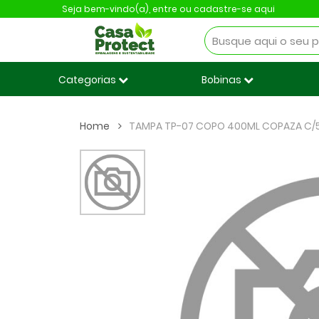
Seja bem-vindo(a),
entre ou cadastre-se aqui
Categorias
Bobinas
Home
TAMPA TP-07 COPO 400ML COPAZA C/