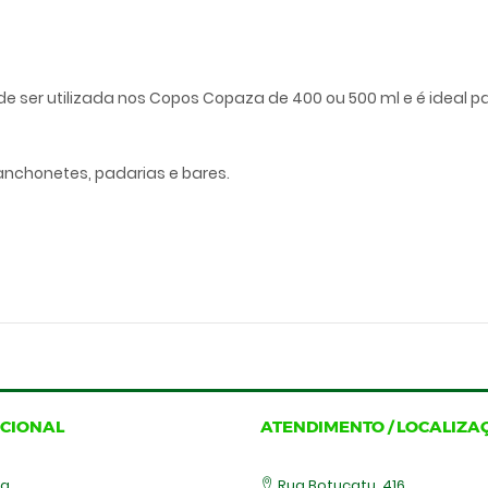
ser utilizada nos Copos Copaza de 400 ou 500 ml e é ideal par
anchonetes, padarias e bares.
UCIONAL
ATENDIMENTO / LOCALIZA
sa
Rua Botucatu, 416