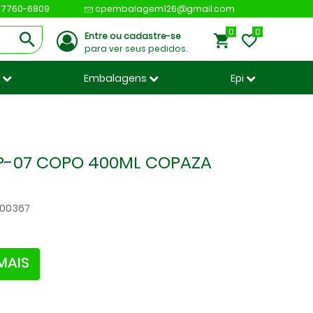
 97760-6809
cpembalagem126@gmail.com
0
Entre ou cadastre-se
para ver seus pedidos.
s
Embalagens
Epi
P-07 COPO 400ML COPAZA
500367
MAIS