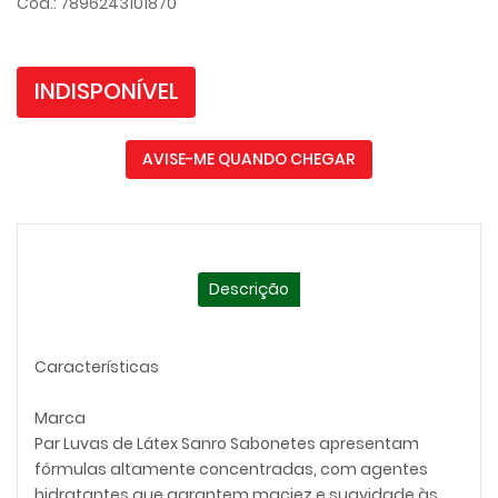
Cód.: 7896243101870
INDISPONÍVEL
AVISE-ME QUANDO CHEGAR
Descrição
Características
Marca
Par Luvas de Látex Sanro Sabonetes apresentam
fórmulas altamente concentradas, com agentes
hidratantes que garantem maciez e suavidade às