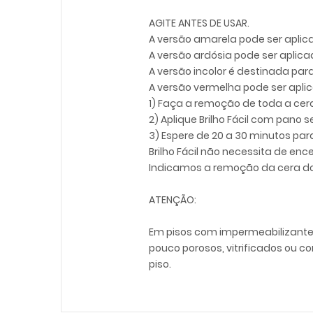
AGITE ANTES DE USAR.
A versão amarela pode ser apli
A versão ardósia pode ser aplica
A versão incolor é destinada para
A versão vermelha pode ser apl
1) Faça a remoção de toda a cera 
2) Aplique Brilho Fácil com pano
3) Espere de 20 a 30 minutos para
Brilho Fácil não necessita de enc
Indicamos a remoção da cera do 
ATENÇÃO:
Em pisos com impermeabilizante
pouco porosos, vitrificados ou 
piso.