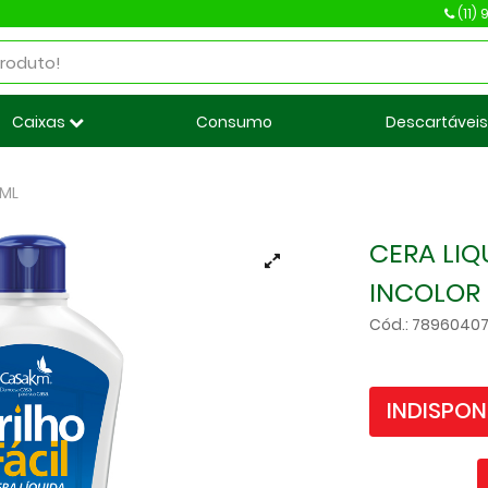
(11)
Caixas
Consumo
Descartávei
0ML
CERA LIQ
INCOLOR
Cód.: 78960407
INDISPON