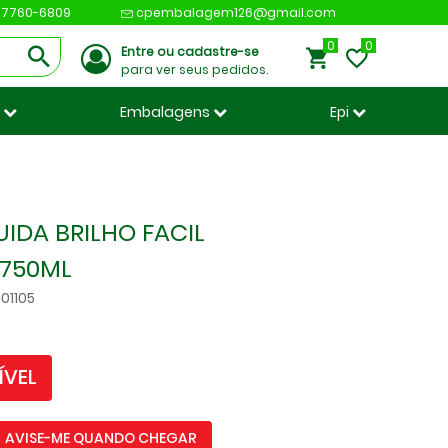
 97760-6809
cpembalagem126@gmail.com
0
Entre ou cadastre-se
para ver seus pedidos.
s
Embalagens
Epi
UIDA BRILHO FACIL
 750ML
01105
ÍVEL
AVISE-ME QUANDO CHEGAR