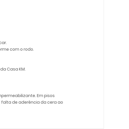
car.
forme com o rodo.
 da Casa KM.
mpermeabilizante. Em pisos
 falta de aderência da cera ao