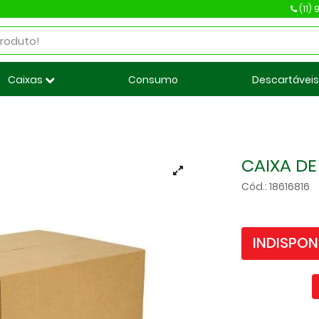
(11)
Caixas
Consumo
Descartávei
CAIXA DE
Cód.: 18616816
INDISPON