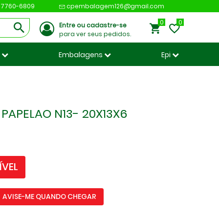
 97760-6809
cpembalagem126@gmail.com
0
Entre ou cadastre-se
para ver seus pedidos.
s
Embalagens
Epi
 PAPELAO N13- 20X13X6
ÍVEL
AVISE-ME QUANDO CHEGAR