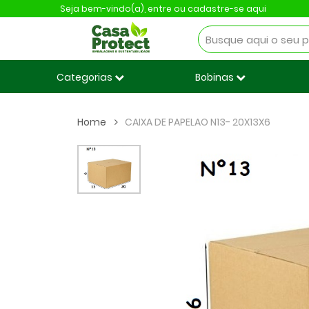
Seja bem-vindo(a),
entre ou cadastre-se aqui
Categorias
Bobinas
Home
CAIXA DE PAPELAO N13- 20X13X6